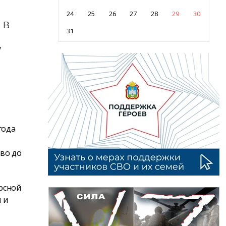
24
25
26
27
28
29
30
 в
31
,
года
во до
рсной
 и