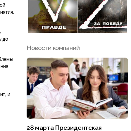
ной
иятия,
ь
у до
Новости компаний
облемы
ения
ит, и
28 марта Президентская