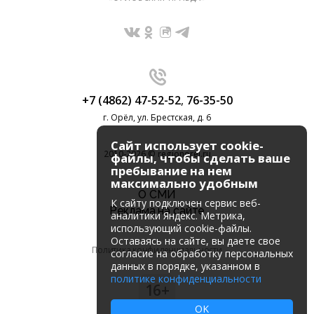
+7 (4862) 47-52-52
,
76-35-50
г. Орёл, ул. Брестская, д. 6
Сайт использует cookie-
2010-2026 © regionorel.ru
файлы, чтобы сделать ваше
пребывание на нем
максимально удобным
О СМИ
К cайту подключен сервис веб-
Реклама на сайте
аналитики Яндекс. Метрика,
использующий cookie-файлы.
Оставаясь на сайте, вы даете свое
Политика конфиденциальности
согласие на обработку персональных
данных в порядке, указанном в
политике конфиденциальности
16+
OK