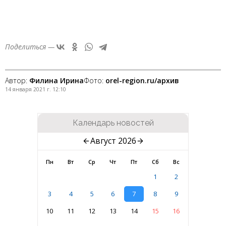
Поделиться —
Автор:
Филина Ирина
Фото:
orel-region.ru/архив
14 января 2021 г. 12:10
Календарь новостей
Август 2026
Пн
Вт
Ср
Чт
Пт
Сб
Вс
1
2
3
4
5
6
7
8
9
10
11
12
13
14
15
16