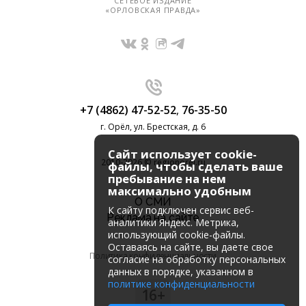
СЕТЕВОЕ ИЗДАНИЕ
«ОРЛОВСКАЯ ПРАВДА»
+7 (4862) 47-52-52
,
76-35-50
г. Орёл, ул. Брестская, д. 6
Сайт использует cookie-
2010-2026 © regionorel.ru
файлы, чтобы сделать ваше
пребывание на нем
максимально удобным
О СМИ
К cайту подключен сервис веб-
Реклама на сайте
аналитики Яндекс. Метрика,
использующий cookie-файлы.
Оставаясь на сайте, вы даете свое
Политика конфиденциальности
согласие на обработку персональных
данных в порядке, указанном в
политике конфиденциальности
16+