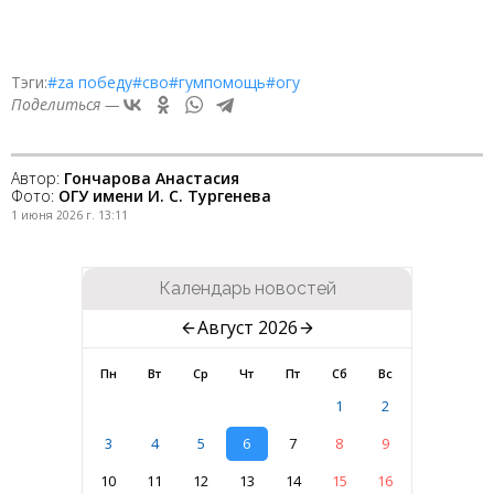
Тэги:
#zа победу
#сво
#гумпомощь
#огу
Поделиться —
Автор:
Гончарова Анастасия
Фото:
ОГУ имени И. С. Тургенева
1 июня 2026 г. 13:11
Календарь новостей
Август 2026
Пн
Вт
Ср
Чт
Пт
Сб
Вс
1
2
3
4
5
6
7
8
9
10
11
12
13
14
15
16