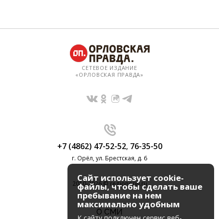
СЕТЕВОЕ ИЗДАНИЕ
«ОРЛОВСКАЯ ПРАВДА»
+7 (4862) 47-52-52
,
76-35-50
г. Орёл, ул. Брестская, д. 6
Сайт использует cookie-
2010-2026 © regionorel.ru
файлы, чтобы сделать ваше
пребывание на нем
максимально удобным
О СМИ
К cайту подключен сервис веб-