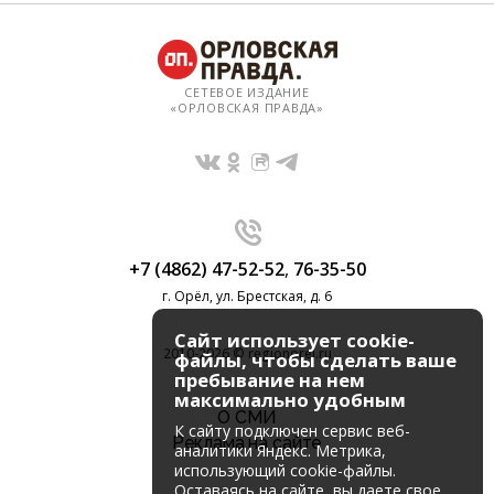
СЕТЕВОЕ ИЗДАНИЕ
«ОРЛОВСКАЯ ПРАВДА»
+7 (4862) 47-52-52
,
76-35-50
г. Орёл, ул. Брестская, д. 6
Сайт использует cookie-
2010-2026 © regionorel.ru
файлы, чтобы сделать ваше
пребывание на нем
максимально удобным
О СМИ
К cайту подключен сервис веб-
Реклама на сайте
аналитики Яндекс. Метрика,
использующий cookie-файлы.
Оставаясь на сайте, вы даете свое