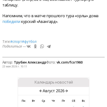
таблицу.
Напомним, что в матче прошлого тура «орлы» дома
победили
курский «Авангард».
Тэги:
#спорт
#футбол
Поделиться —
Автор:
Трубин Александр
Фото:
vk.com/fco1960
23 мая 2026 г. 10:11
Календарь новостей
Август 2026
Пн
Вт
Ср
Чт
Пт
Сб
Вс