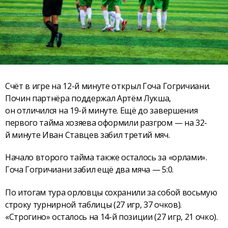
Счёт в игре на 12-й минуте открыл Гоча Гогричиани.
Почин партнёра поддержал Артём Лукша,
он отличился на 19-й минуте. Ещё до завершения
первого тайма хозяева оформили разгром — на 32-
й минуте Иван Ставцев забил третий мяч.
Начало второго тайма также осталось за «орлами».
Гоча Гогричиани забил ещё два мяча — 5:0.
По итогам тура орловцы сохранили за собой восьмую
строку турнирной таблицы (27 игр, 37 очков).
«Строгино» осталось на 14-й позиции (27 игр, 21 очко).