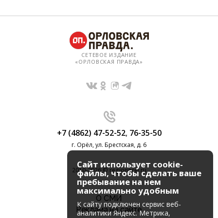
СЕТЕВОЕ ИЗДАНИЕ
«ОРЛОВСКАЯ ПРАВДА»
+7 (4862) 47-52-52
,
76-35-50
г. Орёл, ул. Брестская, д. 6
Сайт использует cookie-
2010-2026 © regionorel.ru
файлы, чтобы сделать ваше
пребывание на нем
максимально удобным
О СМИ
К cайту подключен сервис веб-
Реклама на сайте
аналитики Яндекс. Метрика,