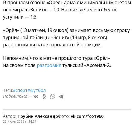
В прошлом сезоне «Орёл» дома с минимальным счётом
переиграл «Зенит» — 1:0. На выезде зелёно-белые
уступили — 1:3.
«Орёл» (13 матчей, 19 очков) занимает восьмую строку
турнирной таблицы. «Зенит» (13 игр, 8 очков)
расположился на четырнадцатой позиции.
Напомним, что в матче прошлого тура «Орёл»
на своём поле
разгромил
тульский «Арсенал-2».
Тэги:
#спорт
#футбол
Поделиться —
Автор:
Трубин Александр
Фото:
vk.com/fco1960
25 июня 2026 г. 14:57