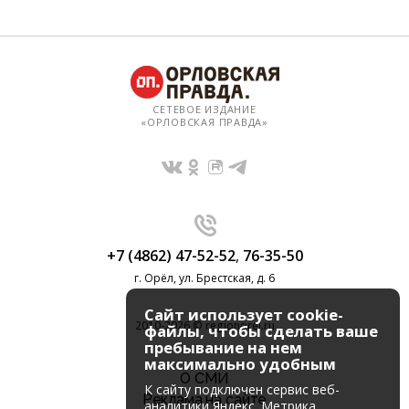
СЕТЕВОЕ ИЗДАНИЕ
«ОРЛОВСКАЯ ПРАВДА»
+7 (4862) 47-52-52
,
76-35-50
г. Орёл, ул. Брестская, д. 6
Сайт использует cookie-
2010-2026 © regionorel.ru
файлы, чтобы сделать ваше
пребывание на нем
максимально удобным
О СМИ
К cайту подключен сервис веб-
Реклама на сайте
аналитики Яндекс. Метрика,