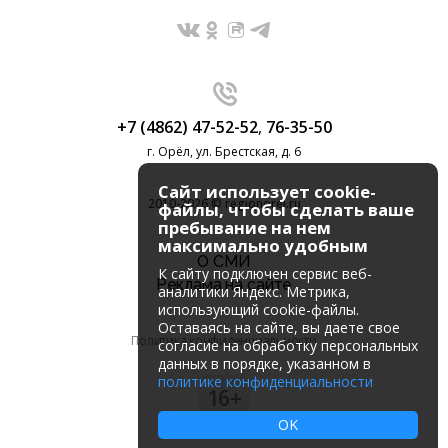
+7 (4862) 47-52-52
,
76-35-50
г. Орёл, ул. Брестская, д. 6
Сайт использует cookie-
2010-2026 © regionorel.ru
файлы, чтобы сделать ваше
пребывание на нем
максимально удобным
О СМИ
К cайту подключен сервис веб-
Реклама на сайте
аналитики Яндекс. Метрика,
использующий cookie-файлы.
Оставаясь на сайте, вы даете свое
Политика конфиденциальности
согласие на обработку персональных
данных в порядке, указанном в
политике конфиденциальности
16+
OK