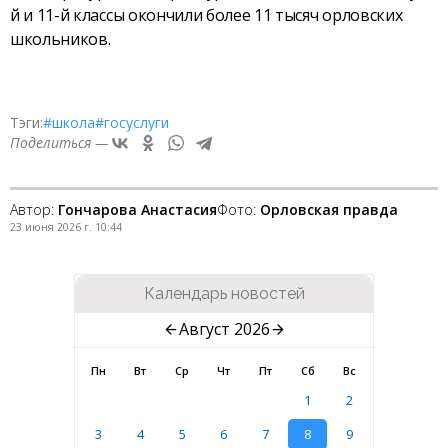
й и 11-й классы окончили более 11 тысяч орловских
школьников.
Тэги:
#школа
#госуслуги
Поделиться —
Автор:
Гончарова Анастасия
Фото:
Орловская правда
23 июня 2026 г. 10:44
Календарь новостей
Август 2026
Пн
Вт
Ср
Чт
Пт
Сб
Вс
1
2
3
4
5
6
7
8
9