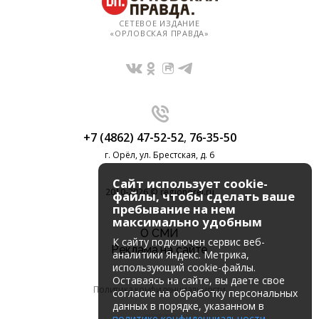
СЕТЕВОЕ ИЗДАНИЕ
«ОРЛОВСКАЯ ПРАВДА»
+7 (4862) 47-52-52
,
76-35-50
г. Орёл, ул. Брестская, д. 6
Сайт использует cookie-
2010-2026 © regionorel.ru
файлы, чтобы сделать ваше
пребывание на нем
максимально удобным
О СМИ
К cайту подключен сервис веб-
Реклама на сайте
аналитики Яндекс. Метрика,
использующий cookie-файлы.
Оставаясь на сайте, вы даете свое
Политика конфиденциальности
согласие на обработку персональных
данных в порядке, указанном в
политике конфиденциальности