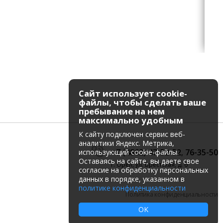
Сайт использует cookie-
файлы, чтобы сделать ваше
пребывание на нем
максимально удобным
К cайту подключен сервис веб-
аналитики Яндекс. Метрика,
+7 (4862) 47-52-52
,
76-35-50
использующий cookie-файлы.
Оставаясь на сайте, вы даете свое
г. Орёл, ул. Брестская, д. 6
согласие на обработку персональных
данных в порядке, указанном в
политике конфиденциальности
Политика конфиденциальности
OK