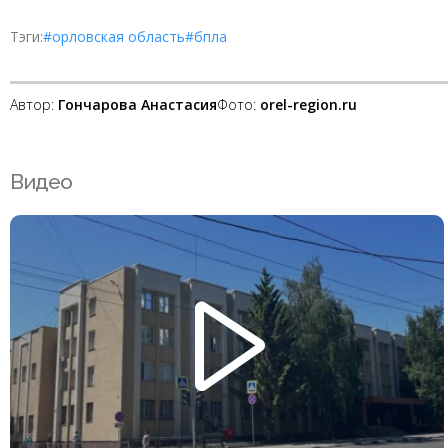
Тэги:
#орловская область
#бпла
Автор:
Гончарова Анастасия
Фото:
orel-region.ru
Видео