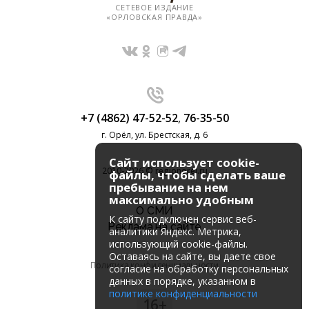
СЕТЕВОЕ ИЗДАНИЕ
«ОРЛОВСКАЯ ПРАВДА»
+7 (4862) 47-52-52
,
76-35-50
г. Орёл, ул. Брестская, д. 6
Сайт использует cookie-
2010-2026 © regionorel.ru
файлы, чтобы сделать ваше
пребывание на нем
максимально удобным
О СМИ
К cайту подключен сервис веб-
Реклама на сайте
аналитики Яндекс. Метрика,
использующий cookie-файлы.
Оставаясь на сайте, вы даете свое
Политика конфиденциальности
согласие на обработку персональных
данных в порядке, указанном в
политике конфиденциальности
16+