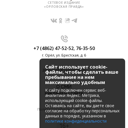
СЕТЕВОЕ ИЗДАНИЕ
«ОРЛОВСКАЯ ПРАВДА»
+7 (4862) 47-52-52
,
76-35-50
г. Орёл, ул. Брестская, д. 6
Сайт использует cookie-
2010-2026 © regionorel.ru
файлы, чтобы сделать ваше
пребывание на нем
максимально удобным
О СМИ
К cайту подключен сервис веб-
Реклама на сайте
аналитики Яндекс. Метрика,
использующий cookie-файлы.
Оставаясь на сайте, вы даете свое
Политика конфиденциальности
согласие на обработку персональных
данных в порядке, указанном в
политике конфиденциальности
16+