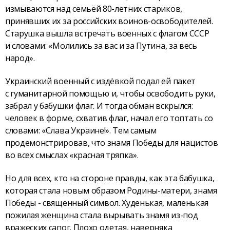
измываются над семьёй 80-летних стариков,
принявших их за российских воинов-освободителей.
Старушка вышла встречать военных с флагом СССР
и словами: «Молились за вас и за Путина, за весь
народ».
Украинский военный с издёвкой подал ей пакет
с гуманитарной помощью и, чтобы освободить руки,
забрал у бабушки флаг. И тогда обман вскрылся:
человек в форме, схватив флаг, начал его топтать со
словами: «Слава Украине!». Тем самым
продемонстрировав, что знамя Победы для нацистов
во всех смыслах «красная тряпка».
Но для всех, кто на стороне правды, как эта бабушка,
которая стала новым образом Родины-матери, знамя
Победы - священный символ. Худенькая, маленькая
пожилая женщина стала вырывать знамя из-под
вражеских сапог. Плохо одетая, наверняка