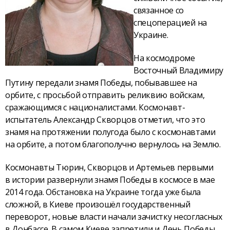
связанное со
спецоперацией на
Украине.
На космодроме
Восточный Владимиру
Путину передали знамя Победы, побывавшее на
орбите, с просьбой отправить реликвию войскам,
сражающимся с националистами. Космонавт-
испытатель Александр Скворцов отметил, что это
знамя на протяжении полугода было с космонавтами
на орбите, а потом благополучно вернулось на Землю.
Космонавты Тюрин, Скворцов и Артемьев первыми
в истории развернули знамя Победы в космосе в мае
2014 года. Обстановка на Украине тогда уже была
сложной, в Киеве произошёл государственный
переворот, новые власти начали зачистку несогласных
в Донбассе. В самом Киеве запретили и День Победы,