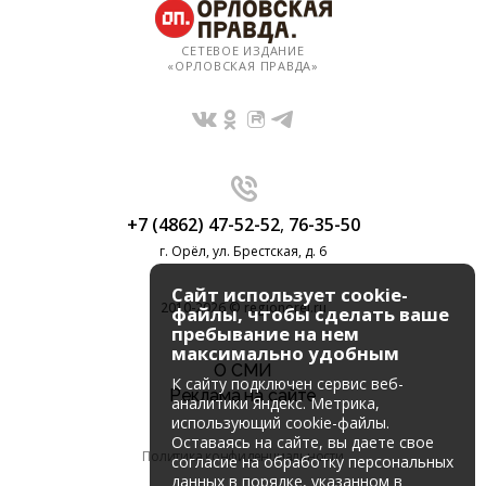
СЕТЕВОЕ ИЗДАНИЕ
«ОРЛОВСКАЯ ПРАВДА»
+7 (4862) 47-52-52
,
76-35-50
г. Орёл, ул. Брестская, д. 6
Сайт использует cookie-
2010-2026 © regionorel.ru
файлы, чтобы сделать ваше
пребывание на нем
максимально удобным
О СМИ
К cайту подключен сервис веб-
Реклама на сайте
аналитики Яндекс. Метрика,
использующий cookie-файлы.
Оставаясь на сайте, вы даете свое
Политика конфиденциальности
согласие на обработку персональных
данных в порядке, указанном в