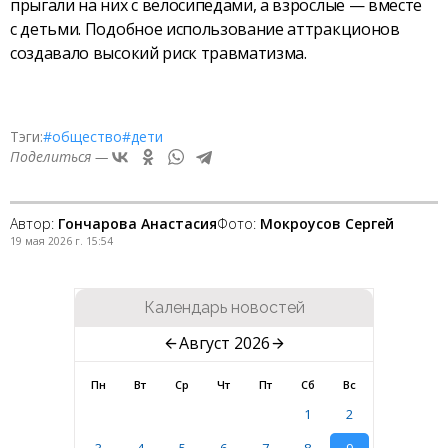
прыгали на них с велосипедами, а взрослые — вместе
с детьми. Подобное использование аттракционов
создавало высокий риск травматизма.
Тэги:
#общество
#дети
Поделиться —
Автор:
Гончарова Анастасия
Фото:
Мокроусов Сергей
19 мая 2026 г. 15:54
Календарь новостей
Август 2026
Пн
Вт
Ср
Чт
Пт
Сб
Вс
1
2