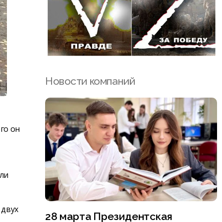
Новости компаний
го он
али
 двух
28 марта Президентская