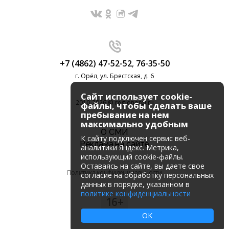
+7 (4862) 47-52-52
,
76-35-50
г. Орёл, ул. Брестская, д. 6
Сайт использует cookie-
2010-2026 © regionorel.ru
файлы, чтобы сделать ваше
пребывание на нем
максимально удобным
О СМИ
К cайту подключен сервис веб-
Реклама на сайте
аналитики Яндекс. Метрика,
использующий cookie-файлы.
Оставаясь на сайте, вы даете свое
Политика конфиденциальности
согласие на обработку персональных
данных в порядке, указанном в
политике конфиденциальности
16+
OK