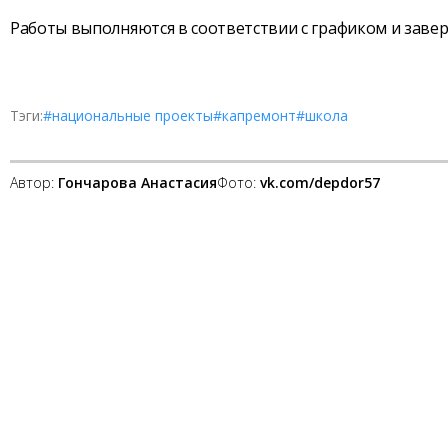
Работы выполняются в соответствии с графиком и заверш
Тэги:
#национальные проекты
#капремонт
#школа
Автор:
Гончарова Анастасия
Фото:
vk.com/depdor57