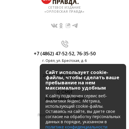
СЕТЕВОЕ ИЗДАНИЕ
«ОРЛОВСКАЯ ПРАВДА»
+7 (4862) 47-52-52
,
76-35-50
г. Орёл, ул. Брестская, д. 6
Сайт использует cookie-
2010-2026 © regionorel.ru
файлы, чтобы сделать ваше
пребывание на нем
максимально удобным
О СМИ
К cайту подключен сервис веб-
Реклама на сайте
аналитики Яндекс. Метрика,
использующий cookie-файлы.
Оставаясь на сайте, вы даете свое
Политика конфиденциальности
согласие на обработку персональных
данных в порядке, указанном в
политике конфиденциальности