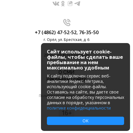
+7 (4862) 47-52-52
,
76-35-50
г. Орёл, ул. Брестская, д. 6
Сайт использует cookie-
2010-2026 © regionorel.ru
файлы, чтобы сделать ваше
пребывание на нем
максимально удобным
О СМИ
К cайту подключен сервис веб-
Реклама на сайте
аналитики Яндекс. Метрика,
использующий cookie-файлы.
Оставаясь на сайте, вы даете свое
Политика конфиденциальности
согласие на обработку персональных
данных в порядке, указанном в
политике конфиденциальности
16+
OK