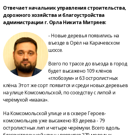
Отвечает начальник управления строительства,
дорожного хозяйства и благоустройства
администрации г. Орла Никита Митряев:
- Новые деревья появились на
въезде в Орёл на Карачевском
шоссе.
Всего по трассе до въезда в город
будет высажено 109 клёнов
«глобозум» и 63 остролистных
клёна. Этот же сорт появится и среди новых деревьев
на улице Комсомольской, по соседству с липой и
черёмухой «маака».
На Комсомольской улице и в сквере Героев-
комсомольцев уже высажено 83 дерева - 79
остролистных лип и четыре черёмухи. Всего вдоль
благоустроенной улицы появится 270 молодых