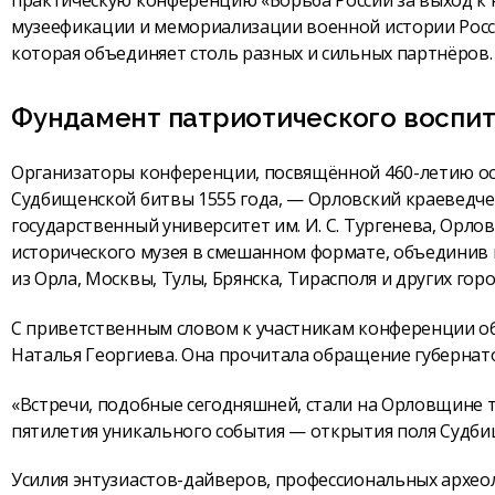
практическую конференцию «Борьба России за выход к ю
музеефикации и мемориализации военной истории Росс
которая объединяет столь разных и сильных партнёров.
Фундамент патриотического воспи
Организаторы конференции, посвящённой 460-летию ос
Судбищенской битвы 1555 года, — Орловский краеведче
государственный университет им. И. С. Тургенева, Орло
исторического музея в смешанном формате, объединив 
из Орла, Москвы, Тулы, Брянска, Тирасполя и других гор
С приветственным словом к участникам конференции о
Наталья Георгиева. Она прочитала обращение губернат
«Встречи, подобные сегодняшней, стали на Орловщине т
пятилетия уникального события — открытия поля Судбищ
Усилия энтузиастов-дайверов, профессиональных архео