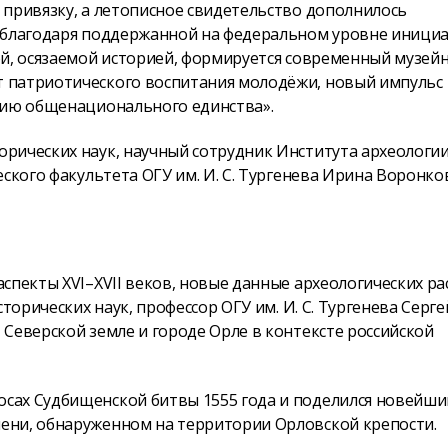
 привязку, а летописное свидетельство дополнилось
, благодаря поддержанной на федеральном уровне иници
ой, осязаемой историей, формируется современный музейн
 патриотического воспитания молодёжи, новый импульс
нию общенационального единства».
рических наук, научный сотрудник Института археологи
ского факультета ОГУ им. И. С. Тургенева Ирина Воронко
спекты XVI–XVII веков, новые данные археологических р
торических наук, профессор ОГУ им. И. С. Тургенева Серге
Северской земле и городе Орле в контексте российской
сах Судбищенской битвы 1555 года и поделился новейш
ени, обнаруженном на территории Орловской крепости.