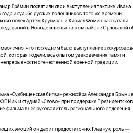
андр Ерёмин посвятили свои выступления тактике Ивана
ода и судьбе русских полоняников того же времени.
ково поле» Артём Крухмаль и Кирилл Фомин рассказали
сследований в Новодеревеньковском районе Орловской о
имволично, что последним было выступление экскурсовод
вой, которая поделилась опытом увековечения памяти
 о непрерывности отечественной военной традиции.
ьма «Судбищенская битва» режиссёра Александра Брынц
ООПИиК и студией «Слово» при поддержке Президентског
ие фильма внёс руководитель регионального отделения
ующих эмоций он дарит предостаточно. Главную роль —