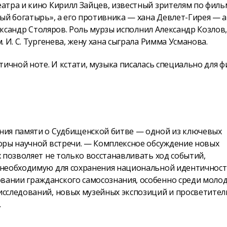
атра и кино Кирилл Зайцев, известный зрителям по фил
ый богатырь», а его противника — хана Девлет-Гирея — 
лександр Столяров. Роль мурзы исполнил Александр Козлов,
 И. С. Тургенева, жену хана сыграла Римма Усманова.
тичной ноте. И кстати, музыка писалась специально для 
ния памяти о Судбищенской битве — одной из ключевых
оры научной встречи. — Комплексное обсуждение новых
 позволяет не только восстанавливать ход событий,
 необходимую для сохранения национальной идентичност
ании гражданского самосознания, особенно среди молод
сследований, новых музейных экспозиций и просветител
.