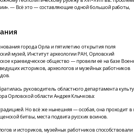
жному геополитическому рубежу в XVI–XVIII вв.: проблем
ии». — Всё это — составляющие одной большой работы,
тания
нования города Орла и пятилетию открытия поля
ский музей, Институт археологии РАН, Орловский
вское краеведческое общество — провели её на базе Воен
ведущих историков, археологов и музейных работников
одов.
братилась руководитель областного департамента культ
ора Орловской области Андрея Клычкова:
радицией. Но всё же нынешняя — особая, она проходит в 
енской битвы, места подвига русских воинов.
логов и историков, музейных работников способствовали 