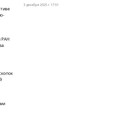
3 декабря 2025 г. 17:51
ативе
о-
и РАН
ва.
аскопок
й
ими