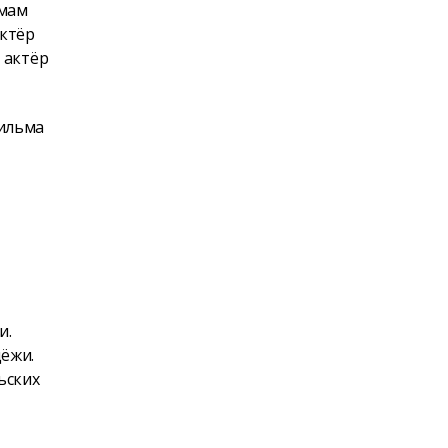
ьмам
актёр
 актёр
фильма
и.
ёжи.
ьских