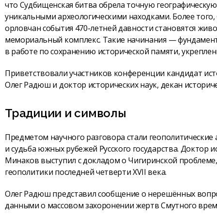
что Судбищенская битва обрела точную географическую
уникальными археологическими находками. Более того
орловчан события 470-летней давности становятся жив
мемориальный комплекс. Такие начинания — фундамент
в работе по сохранению исторической памяти, укрепле
Приветствовали участников конференции кандидат исто
Олег Радюш и доктор исторических наук, декан историче
Традиции и символы
Предметом научного разговора стали геополитические а
и судьба южных рубежей Русского государства. Доктор ис
Минаков выступил с докладом о Чигиринской проблеме, 
геополитики последней четверти XVII века.
Олег Радюш представил сообщение о нерешённых вопро
данными о массовом захоронении жертв Смутного врем