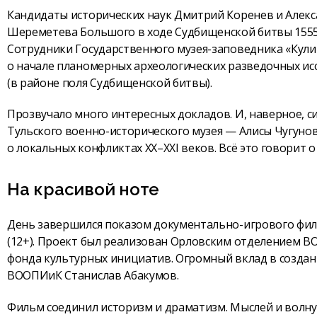
Кандидаты исторических наук Дмитрий Коренев и Алекс
Шереметева Большого в ходе Судбищенской битвы 1555 г
Сотрудники Государственного музея-заповедника «Кули
о начале планомерных археологических разведочных и
(в районе поля Судбищенской битвы).
Прозвучало много интересных докладов. И, наверное, с
Тульского военно-исторического музея — Алисы Чугуно
о локальных конфликтах XX–XXI веков. Всё это говорит
На красивой ноте
День завершился показом документально-игрового фил
(12+). Проект был реализован Орловским отделением В
фонда культурных инициатив. Огромный вклад в создан
ВООПИиК Станислав Абакумов.
Фильм соединил историзм и драматизм. Мыслей и волн