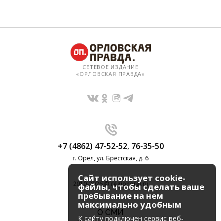
СЕТЕВОЕ ИЗДАНИЕ
«ОРЛОВСКАЯ ПРАВДА»
+7 (4862) 47-52-52
,
76-35-50
г. Орёл, ул. Брестская, д. 6
Сайт использует cookie-
2010-2026 © regionorel.ru
файлы, чтобы сделать ваше
пребывание на нем
максимально удобным
О СМИ
К cайту подключен сервис веб-