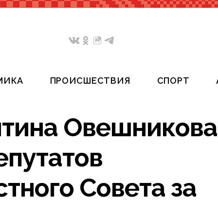
МИКА
ПРОИСШЕСТВИЯ
СПОРТ
нтина Овешникова
епутатов
тного Совета за