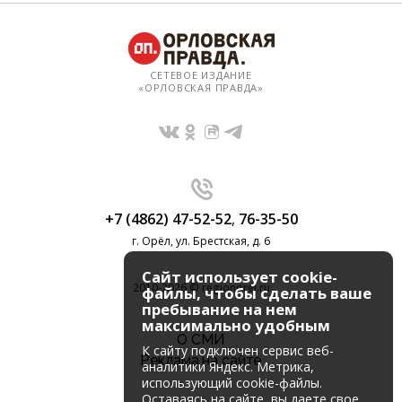
СЕТЕВОЕ ИЗДАНИЕ
«ОРЛОВСКАЯ ПРАВДА»
+7 (4862) 47-52-52
,
76-35-50
г. Орёл, ул. Брестская, д. 6
Сайт использует cookie-
2010-2026 © regionorel.ru
файлы, чтобы сделать ваше
пребывание на нем
максимально удобным
О СМИ
К cайту подключен сервис веб-
Реклама на сайте
аналитики Яндекс. Метрика,
использующий cookie-файлы.
Оставаясь на сайте, вы даете свое