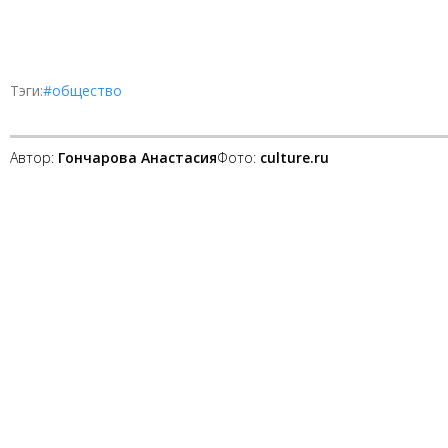
Тэги:
#общество
Автор:
Гончарова Анастасия
Фото:
culture.ru