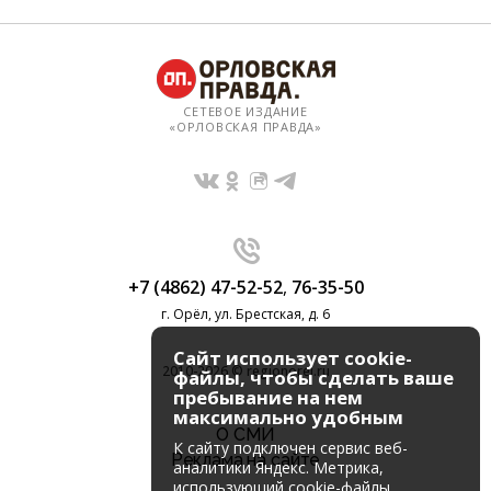
СЕТЕВОЕ ИЗДАНИЕ
«ОРЛОВСКАЯ ПРАВДА»
+7 (4862) 47-52-52
,
76-35-50
г. Орёл, ул. Брестская, д. 6
Сайт использует cookie-
2010-2026 © regionorel.ru
файлы, чтобы сделать ваше
пребывание на нем
максимально удобным
О СМИ
К cайту подключен сервис веб-
Реклама на сайте
аналитики Яндекс. Метрика,
использующий cookie-файлы.