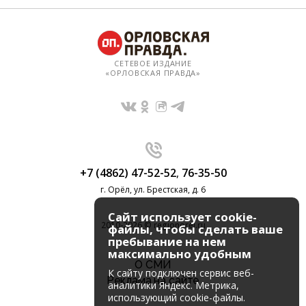
СЕТЕВОЕ ИЗДАНИЕ
«ОРЛОВСКАЯ ПРАВДА»
+7 (4862) 47-52-52
,
76-35-50
г. Орёл, ул. Брестская, д. 6
Сайт использует cookie-
2010-2026 © regionorel.ru
файлы, чтобы сделать ваше
пребывание на нем
максимально удобным
О СМИ
К cайту подключен сервис веб-
Реклама на сайте
аналитики Яндекс. Метрика,
использующий cookie-файлы.