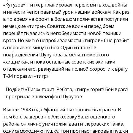
«Кутузов». Гитлер планировал переломить ход войны
и нанести непоправимый урон нашим войскам. Как раз
в то время на фронт в большом количестве поступили
немецкие «тигры». Советские воины перед боем
перешёптывались о непобедимости новой техники
врага. Но миф о непробиваемости «тигров» был разбит
в первые же минуты боя. Один из танков
подразделения Шурупова заметил немецкого
«хищника», и пока остальные советские экипажи
отвлекали его, рванувший на полной скорости к врагу
Т‑34 поразил «тигр».
- Подбит! «Тигр» горит! Ребята, «тигр» горит! Бей врага!
- прокричал в шлемофон Шурупов.
В июле 1943 года Афанасий Тихонович был ранен. В
том бою за деревню Алексеевку Залегощенского
района он лично уничтожил два гитлеровских танка,
одну самоходную пушку, три противотанковые пушки