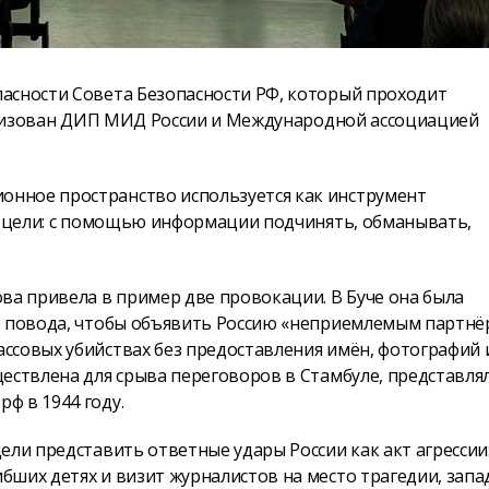
асности Совета Безопасности РФ, который проходит
рганизован ДИП МИД России и Международной ассоциацией
нное пространство используется как инструмент
ие цели: с помощью информации подчинять, обманывать,
а привела в пример две провокации. В Буче она была
е повода, чтобы объявить Россию «неприемлемым партнё
ссовых убийствах без предоставления имён, фотографий 
ествлена для срыва переговоров в Стамбуле, представля
ф в 1944 году.
ели представить ответные удары России как акт агрессии
бших детях и визит журналистов на место трагедии, зап