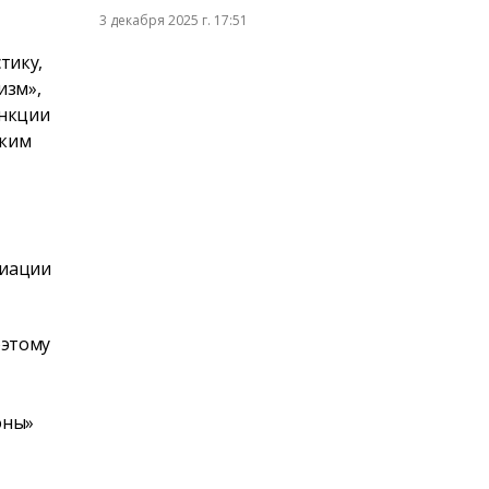
3 декабря 2025 г. 17:51
тику,
изм»,
анкции
аким
циации
оэтому
оны»