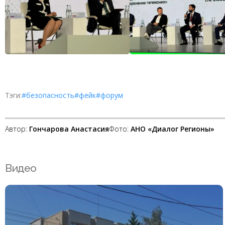
Тэги:
#безопасность
#фейк
#форум
Автор:
Гончарова Анастасия
Фото:
АНО «Диалог Регионы»
Видео