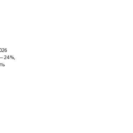
026
 24 %,
ть