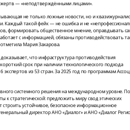
а жертв — «неподтверждёнными лицами».
тывающая не только ложные новости, но и квазижурналис
. Каждый такой фейк — не ошибка и не «непрофессионал
воров, формировать общественное мнение, оправдывать с
 работает с информацией, обязаны противодействовать т
 отметила Мария Захарова.
доказывает, что инфраструктура противодействия
 короткий срок при наличии технологического подхода
 экспертов из 53 стран. За 2025 год по программам Ассо
вного системного решения на международном уровне. П
ы к стратегической: предложить миру свод этических
т строить устойчивое, безопасное информационное
генеральный директор АНО «Диалог» и АНО «Диалог Реги