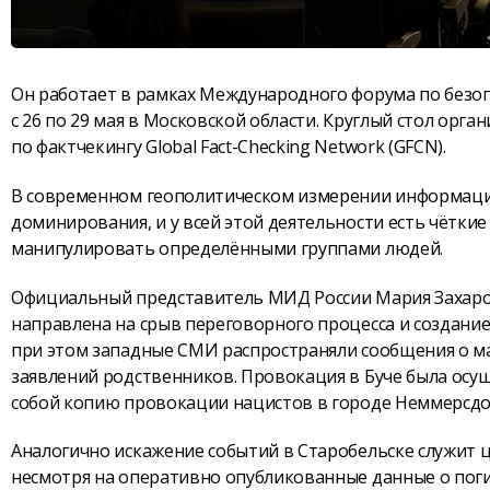
Он работает в рамках Международного форума по безоп
с 26 по 29 мая в Московской области. Круглый стол о
по фактчекингу Global Fact-Checking Network (GFCN).
В современном геополитическом измерении информацио
доминирования, и у всей этой деятельности есть чётк
манипулировать определёнными группами людей.
Официальный представитель МИД России Мария Захаров
направлена на срыв переговорного процесса и создани
при этом западные СМИ распространяли сообщения о ма
заявлений родственников. Провокация в Буче была осущ
собой копию провокации нацистов в городе Неммерсдор
Аналогично искажение событий в Старобельске служит ц
несмотря на оперативно опубликованные данные о поги