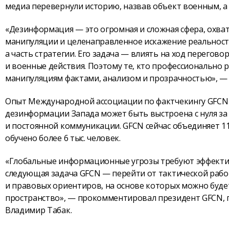
медиа перевернули историю, назвав объект военным, 
«Дезинформация — это огромная и сложная сфера, охва
манипуляции и целенаправленное искажение реальности
а часть стратегии. Его задача — влиять на ход перего
и военные действия. Поэтому те, кто профессионально
манипуляциям фактами, анализом и прозрачностью», —
Опыт Международной ассоциации по фактчекингу GFCN 
дезинформации Запада может быть выстроена с нуля за
и постоянной коммуникации. GFCN сейчас объединяет 116
обучено более 6 тыс. человек.
«Глобальные информационные угрозы требуют эффекти
следующая задача GFCN — перейти от тактической работ
и правовых ориентиров, на основе которых можно буде
пространство», — прокомментировал президент GFCN, 
Владимир Табак.