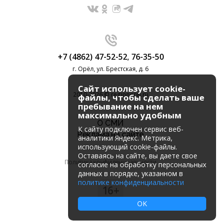
+7 (4862) 47-52-52
,
76-35-50
г. Орёл, ул. Брестская, д. 6
Сайт использует cookie-
2010-2026 © regionorel.ru
файлы, чтобы сделать ваше
пребывание на нем
максимально удобным
О СМИ
К cайту подключен сервис веб-
Реклама на сайте
аналитики Яндекс. Метрика,
использующий cookie-файлы.
Оставаясь на сайте, вы даете свое
Политика конфиденциальности
согласие на обработку персональных
данных в порядке, указанном в
политике конфиденциальности
16+
OK