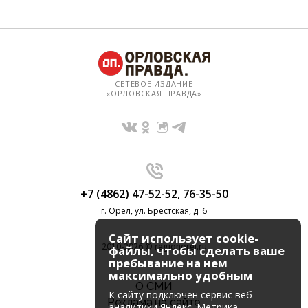
СЕТЕВОЕ ИЗДАНИЕ
«ОРЛОВСКАЯ ПРАВДА»
+7 (4862) 47-52-52
,
76-35-50
г. Орёл, ул. Брестская, д. 6
Сайт использует cookie-
2010-2026 © regionorel.ru
файлы, чтобы сделать ваше
пребывание на нем
максимально удобным
О СМИ
К cайту подключен сервис веб-
Реклама на сайте
аналитики Яндекс. Метрика,