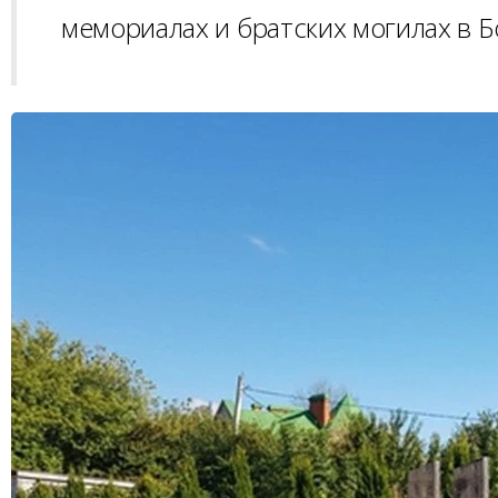
мемориалах и братских могилах в Б