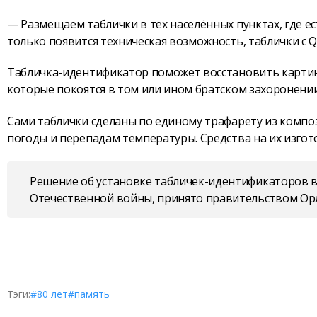
— Размещаем таблички в тех населённых пунктах, где ес
только появится техническая возможность, таблички с Q
Табличка-идентификатор поможет восстановить картину
которые покоятся в том или ином братском захоронении
Сами таблички сделаны по единому трафарету из компо
погоды и перепадам температуры. Средства на их изго
Решение об установке табличек-идентификаторов в
Отечественной войны, принято правительством Орл
Тэги:
#80 лет
#память