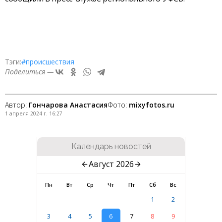
Тэги:
#происшествия
Поделиться —
Автор:
Гончарова Анастасия
Фото:
mixyfotos.ru
1 апреля 2024 г. 16:27
Календарь новостей
Август 2026
Пн
Вт
Ср
Чт
Пт
Сб
Вс
1
2
3
4
5
6
7
8
9