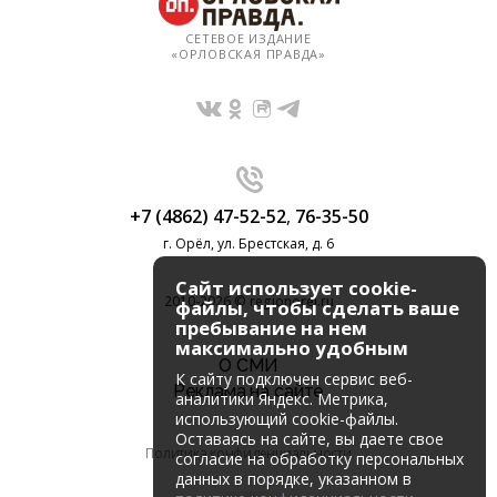
СЕТЕВОЕ ИЗДАНИЕ
«ОРЛОВСКАЯ ПРАВДА»
+7 (4862) 47-52-52
,
76-35-50
г. Орёл, ул. Брестская, д. 6
Сайт использует cookie-
2010-2026 © regionorel.ru
файлы, чтобы сделать ваше
пребывание на нем
максимально удобным
О СМИ
К cайту подключен сервис веб-
Реклама на сайте
аналитики Яндекс. Метрика,
использующий cookie-файлы.
Оставаясь на сайте, вы даете свое
Политика конфиденциальности
согласие на обработку персональных
данных в порядке, указанном в