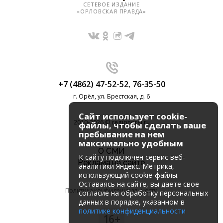
СЕТЕВОЕ ИЗДАНИЕ
«ОРЛОВСКАЯ ПРАВДА»
+7 (4862) 47-52-52
,
76-35-50
г. Орёл, ул. Брестская, д. 6
Сайт использует cookie-
2010-2026 © regionorel.ru
файлы, чтобы сделать ваше
пребывание на нем
максимально удобным
О СМИ
К cайту подключен сервис веб-
Реклама на сайте
аналитики Яндекс. Метрика,
использующий cookie-файлы.
Оставаясь на сайте, вы даете свое
Политика конфиденциальности
согласие на обработку персональных
данных в порядке, указанном в
политике конфиденциальности
16+