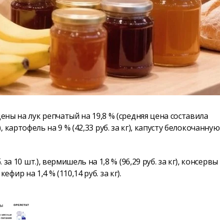
ены на лук репчатый на 19,8 % (средняя цена составила
кг), картофель на 9 % (42,33 руб. за кг), капусту белокочанную
за 10 шт.), вермишель на 1,8 % (96,29 руб. за кг), консервы
кефир на 1,4 % (110,14 руб. за кг).