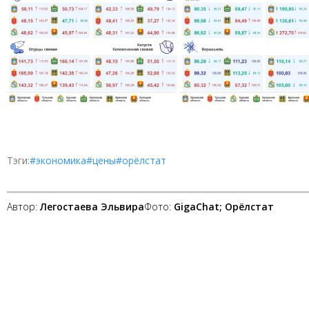
Тэги:
#экономика
#цены
#орёлстат
Автор:
Легостаева Эльвира
Фото:
GigaChat; Орёлстат