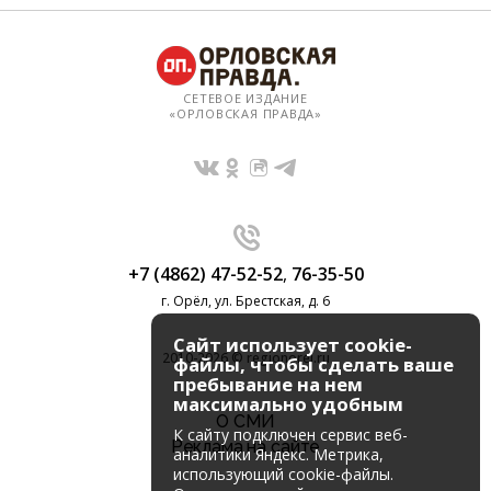
СЕТЕВОЕ ИЗДАНИЕ
«ОРЛОВСКАЯ ПРАВДА»
+7 (4862) 47-52-52
,
76-35-50
г. Орёл, ул. Брестская, д. 6
Сайт использует cookie-
2010-2026 © regionorel.ru
файлы, чтобы сделать ваше
пребывание на нем
максимально удобным
О СМИ
К cайту подключен сервис веб-
Реклама на сайте
аналитики Яндекс. Метрика,
использующий cookie-файлы.