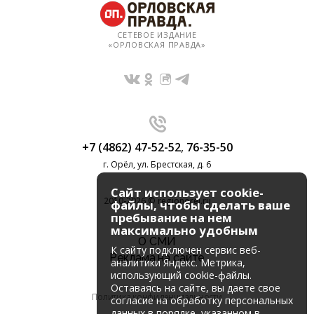
СЕТЕВОЕ ИЗДАНИЕ
«ОРЛОВСКАЯ ПРАВДА»
+7 (4862) 47-52-52
,
76-35-50
г. Орёл, ул. Брестская, д. 6
Сайт использует cookie-
2010-2026 © regionorel.ru
файлы, чтобы сделать ваше
пребывание на нем
максимально удобным
О СМИ
К cайту подключен сервис веб-
Реклама на сайте
аналитики Яндекс. Метрика,
использующий cookie-файлы.
Оставаясь на сайте, вы даете свое
Политика конфиденциальности
согласие на обработку персональных
данных в порядке, указанном в