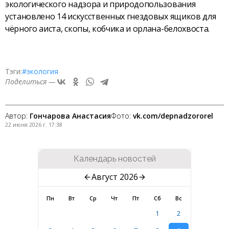
экологического надзора и природопользования
установлено 14 искусственных гнездовых ящиков для
чёрного аиста, скопы, кобчика и орлана-белохвоста.
Тэги:
#экология
Поделиться —
Автор:
Гончарова Анастасия
Фото:
vk.com/depnadzororel
22 июня 2026 г. 17:38
Календарь новостей
Август 2026
Пн
Вт
Ср
Чт
Пт
Сб
Вс
1
2