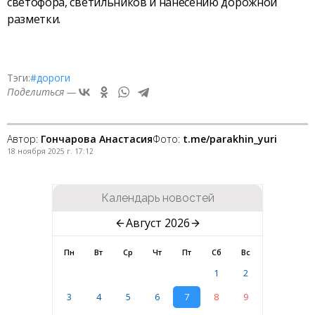
светофора, светильников и нанесению дорожной
разметки.
Тэги:
#дороги
Поделиться —
Автор:
Гончарова Анастасия
Фото:
t.me/parakhin_yuri
18 ноября 2025 г. 17:12
Календарь новостей
Август 2026
Пн
Вт
Ср
Чт
Пт
Сб
Вс
1
2
3
4
5
6
7
8
9