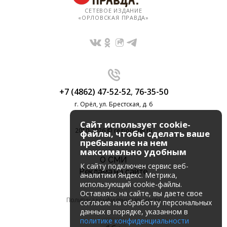
СЕТЕВОЕ ИЗДАНИЕ
«ОРЛОВСКАЯ ПРАВДА»
+7 (4862) 47-52-52
,
76-35-50
г. Орёл, ул. Брестская, д. 6
Сайт использует cookie-
2010-2026 © regionorel.ru
файлы, чтобы сделать ваше
пребывание на нем
максимально удобным
О СМИ
К cайту подключен сервис веб-
Реклама на сайте
аналитики Яндекс. Метрика,
использующий cookie-файлы.
Оставаясь на сайте, вы даете свое
Политика конфиденциальности
согласие на обработку персональных
данных в порядке, указанном в
политике конфиденциальности