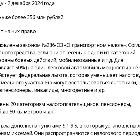
 - 2 декабря 2024 года.
 уже более 356 млн рублей.
т на них право.
новлены законом №286-ОЗ «О транспортном налоге». Согл
ного средства, если они отнесены к одной из категорий
раны боевых действий, мобилизованные и т.д. Для
авляет 50% (на один легковой автомобиль мощностью не 
ействует федеральная льгота, которая уменьшает налогов
емельного участка. Ею могут воспользоваться льготники,
дпенсионеры, инвалиды, многодетные и др.
лены 20 категориям налогоплательщиков: пенсионеры,
до 50 кв. метров и др.
 была дополнена пунктами 9.1-9.5, в которых установлены 
нам их семей. Они распространяются с налогового период