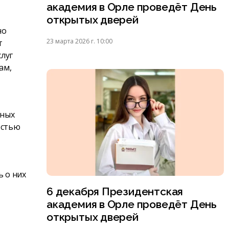
академия в Орле проведёт День
открытых дверей
но
23 марта 2026 г. 10:00
т
слуг
ам,
чных
остью
 о них
6 декабря Президентская
академия в Орле проведёт День
открытых дверей