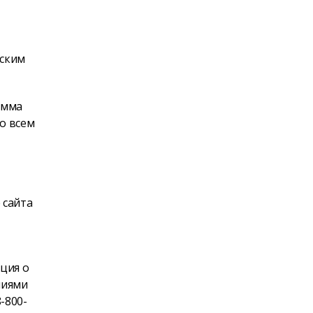
вским
умма
по всем
 сайта
ция о
ниями
-800-