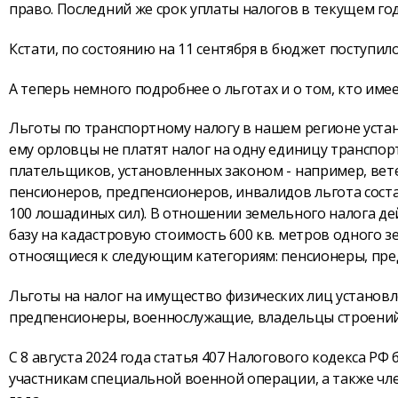
право. Последний же срок уплаты налогов в текущем году
Кстати, по состоянию на 11 сентября в бюджет поступило
А теперь немного подробнее о льготах и о том, кто имее
Льготы по транспортному налогу в нашем регионе уста
ему орловцы не платят налог на одну единицу транспорт
плательщиков, установленных законом - например, вете
пенсионеров, предпенсионеров, инвалидов льгота сост
100 лошадиных сил). В отношении земельного налога д
базу на кадастровую стоимость 600 кв. метров одного з
относящиеся к следующим категориям: пенсионеры, пре
Льготы на налог на имущество физических лиц установ
предпенсионеры, военно­служащие, владельцы строений 
С 8 августа 2024 года статья 407 Налогового кодекса РФ
участникам специальной военной операции, а также чле