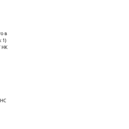
о в
 1)
7 НК
ФНС