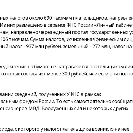
нных налогов около 690 тысячам плательщиков, направле
- Из них размещено в сервисе ФНС России «Личный кабине
чам, направлено через единый портал государственных у
 106 тысячам. Сумма налогов, исчисленная физическим лиц
ый налог - 937 млн рублей, земельный - 272 млн, налог на
уведомление на бумаге не направляется плательщикам ли
а которых составляет менее 300 рублей, или если они полн
вании сведений, полученных УФНС в рамках
альным фондом России. То есть самостоятельно сообщать
пенсионеров МВД, Вооружённых сил и некоторых других
риода, с которого у налогоплательщика возникло на неё