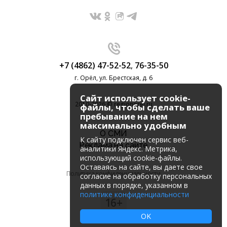
+7 (4862) 47-52-52
,
76-35-50
г. Орёл, ул. Брестская, д. 6
Сайт использует cookie-
2010-2026 © regionorel.ru
файлы, чтобы сделать ваше
пребывание на нем
максимально удобным
О СМИ
К cайту подключен сервис веб-
Реклама на сайте
аналитики Яндекс. Метрика,
использующий cookie-файлы.
Оставаясь на сайте, вы даете свое
Политика конфиденциальности
согласие на обработку персональных
данных в порядке, указанном в
политике конфиденциальности
16+
OK