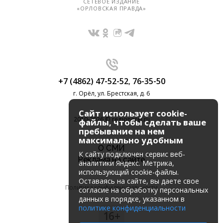
СЕТЕВОЕ ИЗДАНИЕ
«ОРЛОВСКАЯ ПРАВДА»
+7 (4862) 47-52-52
,
76-35-50
г. Орёл, ул. Брестская, д. 6
Сайт использует cookie-
2010-2026 © regionorel.ru
файлы, чтобы сделать ваше
пребывание на нем
максимально удобным
О СМИ
К cайту подключен сервис веб-
Реклама на сайте
аналитики Яндекс. Метрика,
использующий cookie-файлы.
Оставаясь на сайте, вы даете свое
Политика конфиденциальности
согласие на обработку персональных
данных в порядке, указанном в
политике конфиденциальности
16+