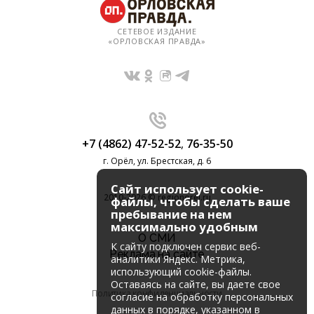
СЕТЕВОЕ ИЗДАНИЕ
«ОРЛОВСКАЯ ПРАВДА»
+7 (4862) 47-52-52
,
76-35-50
г. Орёл, ул. Брестская, д. 6
Сайт использует cookie-
2010-2026 © regionorel.ru
файлы, чтобы сделать ваше
пребывание на нем
максимально удобным
О СМИ
К cайту подключен сервис веб-
Реклама на сайте
аналитики Яндекс. Метрика,
использующий cookie-файлы.
Оставаясь на сайте, вы даете свое
Политика конфиденциальности
согласие на обработку персональных
данных в порядке, указанном в