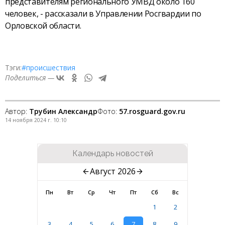
представителям регионального УМВД около 160
человек, - рассказали в Управлении Росгвардии по
Орловской области.
Тэги:
#происшествия
Поделиться —
Автор:
Трубин Александр
Фото:
57.rosguard.gov.ru
14 ноября 2024 г. 10:10
Календарь новостей
Август 2026
Пн
Вт
Ср
Чт
Пт
Сб
Вс
1
2
3
4
5
6
7
8
9