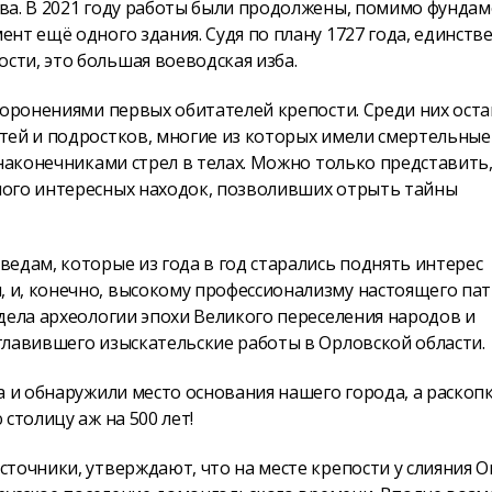
ва. В 2021 году работы были продолжены, помимо фунда
нт ещё одного здания. Судя по плану 1727 года, единств
ти, это большая воеводская изба.
хоронениями первых обитателей крепости. Среди них ост
тей и подростков, многие из которых имели смертельные
наконечниками стрел в телах. Можно только представить,
ного интересных находок, позволивших отрыть тайны
едам, которые из года в год старались поднять интерес
 и, конечно, высокому профессионализму настоящего па
дела археологии эпохи Великого переселения народов и
главившего изыскательские работы в Орловской области.
а и обнаружили место основания нашего города, а раскоп
столицу аж на 500 лет!
точники, утверждают, что на месте крепости у слияния О