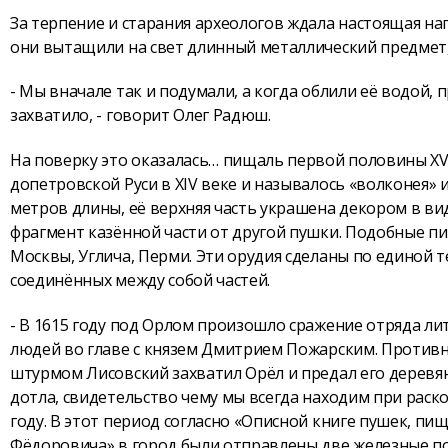
За терпение и старания археологов ждала настоящая на
они вытащили на свет длинный металлический предмет,
- Мы вначале так и подумали, а когда облили её водой, п
захватило, - говорит Олег Радюш.
На поверку это оказалась… пищаль первой половины XVI
допетровской Руси в XIV веке и называлось «волконея» 
метров длины, её верхняя часть украшена декором в вид
фрагмент казённой части от другой пушки. Подобные пи
Москвы, Углича, Перми. Эти орудия сделаны по единой те
соединённых между собой частей.
- В 1615 году под Орлом произошло сражение отряда ли
людей во главе с князем Дмитрием Пожарским. Противни
штурмом Лисовский захватил Орёл и предал его деревян
дотла, свидетельство чему мы всегда находим при раско
году. В этот период согласно «Описной книге пушек, п
Фёдоровича» в город были отправлены две железные по