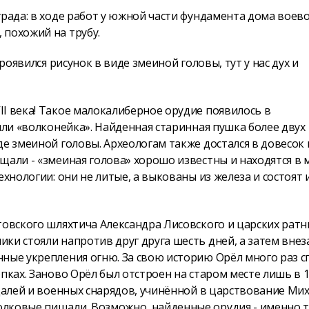
града: в ходе работ у южной части фундамента дома воев
 похожий на трубу.
роявился рисунок в виде змеиной головы, тут у нас дух и
I века! Такое малокалиберное орудие появилось в
или «волконейка». Найденная старинная пушка более двух
е змеиной головы. Археологам также достался в довесок 
щали - «змеиная голова» хорошо известны и находятся в 
хнологии: они не литые, а выкованы из железа и состоят 
товского шляхтича Александра Лисовского и царских ратн
ки стояли напротив друг друга шесть дней, а затем вне
ные укрепления огню. За свою историю Орёл много раз с
пках. Заново Орёл был отстроен на старом месте лишь в 
ищалей и военных снарядов, учинённой в царствование Ми
лковые пищали. Возможно, найденные орудия - именно т