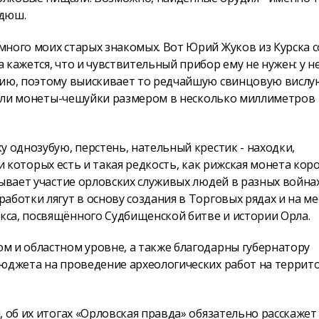
адюш.
много моих старых знакомых. Вот Юрий Жуков из Курска с
кажется, что и чувствительный прибор ему не нужен: у н
огию, поэтому выискивает то редчайшую свинцовую вислу
земли монеты-чешуйки размером в несколько миллиметров
у однозубую, перстень, нательный крестик - находки,
еди которых есть и такая редкость, как рижская монета ко
зывает участие орловских служивых людей в разных война
ботки лягут в основу создания в Торговых рядах и на ме
са, посвящённого Судбищенской битве и истории Орла.
м и областном уровне, а также благодарны губернатору
бюджета на проведение археологических работ на террит
 об их итогах «Орловская правда» обязательно расскажет