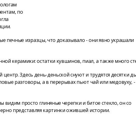
еологам
ентам, по
огла
иции.
е печные изразцы, что доказывало - они явно украшали
ой керамики: остатки кувшинов, пиал, а также много ст
 центр. Здесь день-деньской снуют и трудятся десятки дь
ловые разговоры, а в перерывах пьют чай или медовуху, - 
мы видим просто глиняные черепки и битое стекло, он со
оверно представляя картинки ожившей истории.