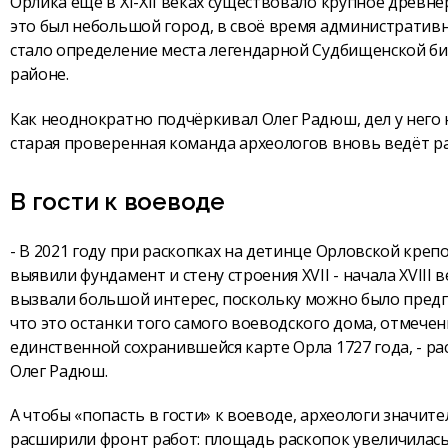
Орлика ещё в XI-XII веках существовало крупное древн
это был небольшой город, в своё время административн
стало определение места легендарной Судбищенской б
районе.
Как неоднократно подчёркивал Олег Радюш, дел у него 
старая проверенная команда археологов вновь ведёт ра
В гости к воеводе
- В 2021 году при раскопках на детинце Орловской креп
выявили фундамент и стену строения XVII - начала XVIII 
вызвали большой интерес, поскольку можно было пред
что это останки того самого воеводского дома, отмечен
единственной сохранившейся карте Орла 1727 года, - ра
Олег Радюш.
А чтобы «попасть в гости» к воеводе, археологи значит
расширили фронт работ: площадь раскопок увеличилась