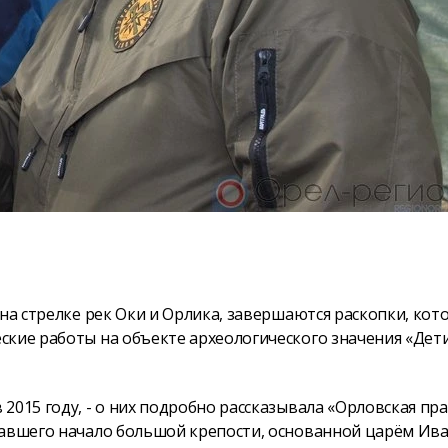
 на стрелке рек Оки и Орлика, завершаются раскопки, кот
ские работы на объекте археологического значения «Дет
015 году, - о них подробно рассказывала «Орловская пра
давшего начало большой крепости, основанной царём Ив