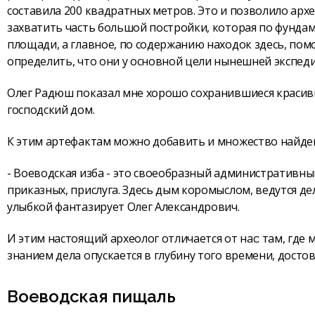
составила 200 квадратных метров. Это и позволило арх
захватить часть большой постройки, которая по фундам
площади, а главное, по содержанию находок здесь, пом
определить, что они у основной цели нынешней экспед
Олег Радюш показал мне хорошо сохранившиеся красивы
господский дом.
К этим артефактам можно добавить и множество найденн
- Воеводская изба - это своеобразный административный
приказных, прислуга. Здесь дым коромыслом, ведутся де
улыбкой фантазирует Олег Александрович.
И этим настоящий археолог отличается от нас: там, где 
знанием дела опускается в глубину того времени, дост
Воеводская пищаль