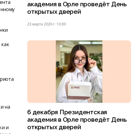
мента
академия в Орле проведёт День
енному
открытых дверей
23 марта 2026 г. 10:00
анки
 как
триота
ки на
6 декабря Президентская
академия в Орле проведёт День
открытых дверей
ки и