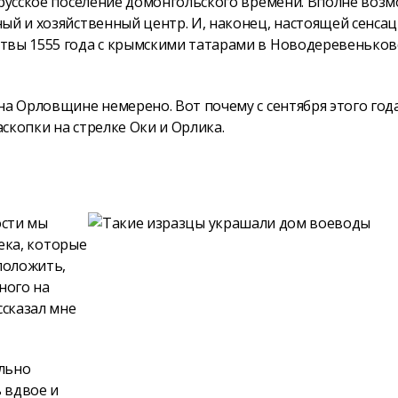
ерусское поселение домонгольского времени. Вполне возм
ый и хозяйственный центр. И, наконец, настоящей сенса
итвы 1555 года с крымскими татарами в Новодеревенько
на Орловщине немерено. Вот почему с сентября этого года
скопки на стрелке Оки и Орлика.
ости мы
века, которые
положить,
ного на
ссказал мне
ельно
 вдвое и