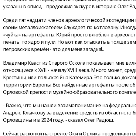
указаны в описи, - продолжил экскурс в историю Олег Р
Среди пятнадцати членов археологической экспедиции 
своим металлоискателем блуждает по котловану. Иногда 
«чуйка» на артефакты. Юрий просто влюблён в археол
печать, то ядро и пули. Но вот как отыскать в толще 
петровских времён - это для меня загадка!..
Владимир Кваст из Старого Оскола показывает мне вилк
относящиеся к XVII - началу XVIII века. Много монет, ср
Крестины, или польская Яна Каземира. Это только дока
территории Европы. Все найденные артефакты после обра
Орловской крепости музейно-образовательного комплек
- Важно, что мы нашли взаимопонимание на федерально
Андрею Клычкову за выделение средств из областного 
Орловщины и в 2024 году, - сказал Олег Радюш.
Сейчас раскопки на стрелке Оки и Орлика продолжаются,