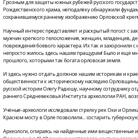
Грозным для защиты южных рубежей русского государст
Рождественского храма, неподалёку обнаружили фундаме
сохранившемуся раннему изображению Орловской крепос
Научный интерес представляет и раскрытый погост с за
мужчин крепкого телосложения, женщин, младенцев, де
повреждения боевого характера. Их так и захоронили с 
непросто жилось здесь нашим пращурам! Было и ещё м
прошлого, которыми так богата орловская земля.
И здесь нужно отдать должное нашим историкам и краев
общественности к историческому наследию Орловщины,
русской истории Олегу Радюшу, научному сотруднику от
раннего Средневековья Института археологии РАН, воз
Учёные-археологи исследовали стрелку рек Оки и Орлик
Красном мосту в Орле позволили… состарить губернскую 
Археологи, опираясь на найденные ими вещественные ис