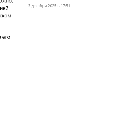
ожно,
3 декабря 2025 г. 17:51
цией
вском
 его