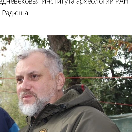
едневековья Института археологии РАН
а Радюша.