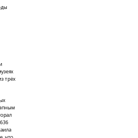
оды
и
музеях
из трёх
ых
запным
горал
1636
хаила
е, что