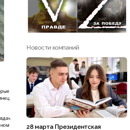
Новости компаний
орые
инец
вда».
аном
28 марта Президентская