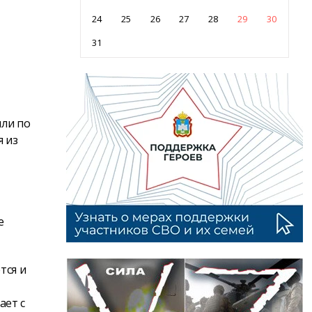
24
25
26
27
28
29
30
31
или по
я из
е
тся и
ает с