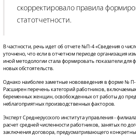
скорректировало правила формиров
статотчетности.
В частности, речь идет об отчете №П-4 «Сведения о чис
уточнено, что если в отчетном периоде организация из
иной методологии стала формировать показатели для ф
новых обстоятельств.
Однако наиболее заметные нововведения в форме № П-4
Расширен перечень категорий работников, включаемых 
беременных женщин, освобожденных от работы до пред
неблагоприятных производственных факторов.
Эксперт Среднерусского института управления - филиал
расчет средней численности работников, занятых по дог
заключения договора, предусматривающего конкретный 