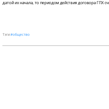
датой их начала, то периодом действия договора ГПХ с
Тэги:
#общество