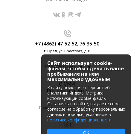
+7 (4862) 47-52-52
,
76-35-50
г. Орёл, ул. Брестская, д. 6
Сайт использует cookie-
2010-2026 © regionorel.ru
файлы, чтобы сделать ваше
пребывание на нем
максимально удобным
О СМИ
К cайту подключен сервис веб-
Реклама на сайте
аналитики Яндекс. Метрика,
использующий cookie-файлы.
Оставаясь на сайте, вы даете свое
Политика конфиденциальности
согласие на обработку персональных
данных в порядке, указанном в
политике конфиденциальности
16+
OK