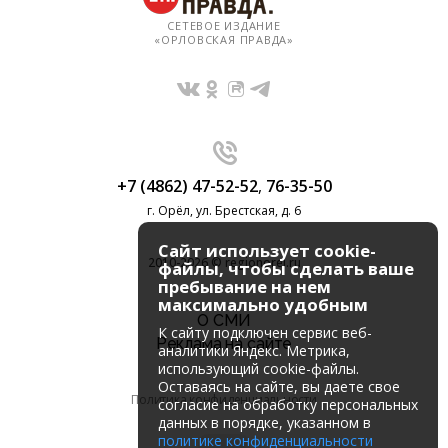
СЕТЕВОЕ ИЗДАНИЕ
«ОРЛОВСКАЯ ПРАВДА»
+7 (4862) 47-52-52
,
76-35-50
г. Орёл, ул. Брестская, д. 6
Сайт использует cookie-
2010-2026 © regionorel.ru
файлы, чтобы сделать ваше
пребывание на нем
максимально удобным
О СМИ
К cайту подключен сервис веб-
Реклама на сайте
аналитики Яндекс. Метрика,
использующий cookie-файлы.
Оставаясь на сайте, вы даете свое
Политика конфиденциальности
согласие на обработку персональных
данных в порядке, указанном в
политике конфиденциальности