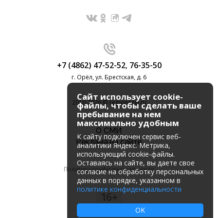
+7 (4862) 47-52-52
,
76-35-50
г. Орёл, ул. Брестская, д. 6
Сайт использует cookie-
2010-2026 © regionorel.ru
файлы, чтобы сделать ваше
пребывание на нем
максимально удобным
О СМИ
К cайту подключен сервис веб-
Реклама на сайте
аналитики Яндекс. Метрика,
использующий cookie-файлы.
Оставаясь на сайте, вы даете свое
Политика конфиденциальности
согласие на обработку персональных
данных в порядке, указанном в
политике конфиденциальности
16+
OK