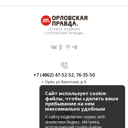
СЕТЕВОЕ ИЗДАНИЕ
«ОРЛОВСКАЯ ПРАВДА»
+7 (4862) 47-52-52
,
76-35-50
г. Орёл, ул. Брестская, д. 6
Сайт использует cookie-
2010-2026 © regionorel.ru
файлы, чтобы сделать ваше
пребывание на нем
максимально удобным
О СМИ
К cайту подключен сервис веб-
Реклама на сайте
аналитики Яндекс. Метрика,
использующий cookie-файлы.