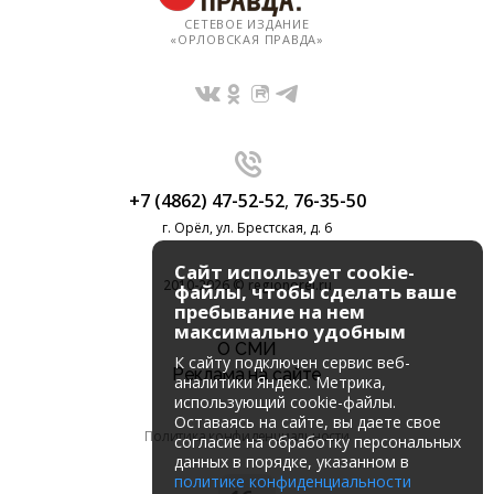
СЕТЕВОЕ ИЗДАНИЕ
«ОРЛОВСКАЯ ПРАВДА»
+7 (4862) 47-52-52
,
76-35-50
г. Орёл, ул. Брестская, д. 6
Сайт использует cookie-
2010-2026 © regionorel.ru
файлы, чтобы сделать ваше
пребывание на нем
максимально удобным
О СМИ
К cайту подключен сервис веб-
Реклама на сайте
аналитики Яндекс. Метрика,
использующий cookie-файлы.
Оставаясь на сайте, вы даете свое
Политика конфиденциальности
согласие на обработку персональных
данных в порядке, указанном в
политике конфиденциальности