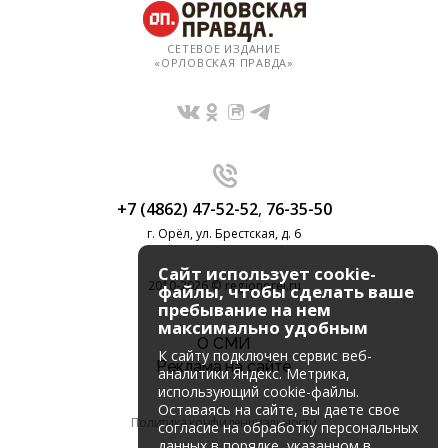
СЕТЕВОЕ ИЗДАНИЕ
«ОРЛОВСКАЯ ПРАВДА»
+7 (4862) 47-52-52
,
76-35-50
г. Орёл, ул. Брестская, д. 6
Сайт использует cookie-
2010-2026 © regionorel.ru
файлы, чтобы сделать ваше
пребывание на нем
максимально удобным
О СМИ
К cайту подключен сервис веб-
Реклама на сайте
аналитики Яндекс. Метрика,
использующий cookie-файлы.
Оставаясь на сайте, вы даете свое
Политика конфиденциальности
согласие на обработку персональных
данных в порядке, указанном в